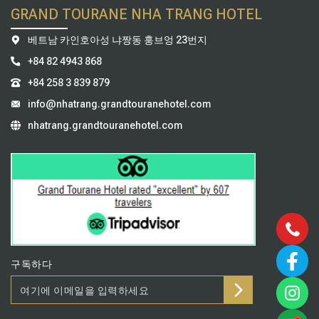
GRAND TOURANE NHA TRANG HOTEL
베트남 카인호아성 냐짱동 훙브엉 23번지
+84 82 4943 868
+84 258 3 839 879
info@nhatrang.grandtouranehotel.com
nhatrang.grandtouranehotel.com
구독하다