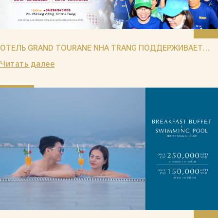
ОТЕЛЬ GRAND TOURANE NHA TRANG ПОДДЕРЖИВАЕТ
МАРАФОН VNEXPRESS MARATHON MARVELOUS NHA
Читать далее
TRANG 2023