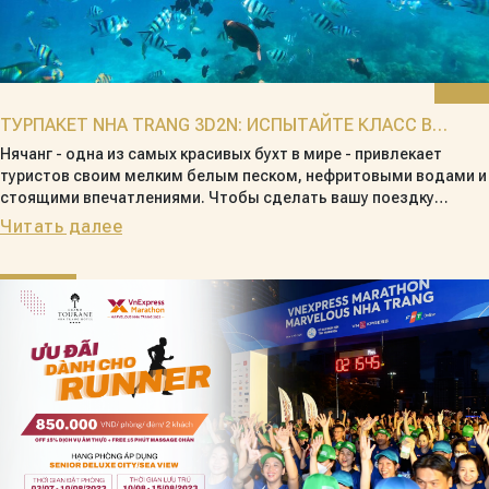
ТУРПАКЕТ NHA TRANG 3D2N: ИСПЫТАЙТЕ КЛАСС В
GRAND TOURANE С ЛУЧШИМ ПРЕДЛОЖЕНИЕМ ЛЕТОМ
Нячанг - одна из самых красивых бухт в мире - привлекает
туристов своим мелким белым песком, нефритовыми водами и
2025 ГОДА!
стоящими впечатлениями. Чтобы сделать вашу поездку
максимально комфортной, Grand Tourane Hotel Nha Trang
Читать далее
запускает эксклюзивную туристическую комбинацию на 3 дня 2
ночи в Нячанге с рядом высококлассных услуг в отеле. Не
упустите возможность «охотиться» за выгодной сделкой –
наслаждайте