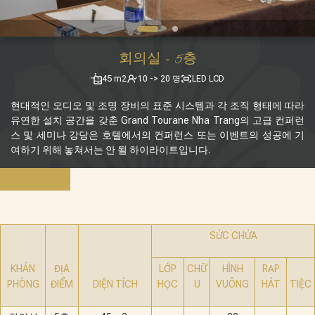
회의실 - 5층
45 m2
10 -> 20 명
LED LCD
현대적인 오디오 및 조명 장비의 표준 시스템과 각 조직 형태에 따라
유연한 설치 공간을 갖춘 Grand Tourane Nha Trang의 고급 컨퍼런
스 및 세미나 강당은 호텔에서의 컨퍼런스 또는 이벤트의 성공에 기
여하기 위해 놓쳐서는 안 될 하이라이트입니다.
SỨC CHỨA
KHÁN
ĐỊA
LỚP
CHỮ
HÌNH
RẠP
PHÒNG
ĐIỂM
DIỆN TÍCH
HỌC
U
VUÔNG
HÁT
TIỆC