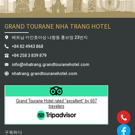
GRAND TOURANE NHA TRANG HOTEL
베트남 카인호아성 냐짱동 훙브엉 23번지
+84 82 4943 868
+84 258 3 839 879
info@nhatrang.grandtouranehotel.com
nhatrang.grandtouranehotel.com
구독하다