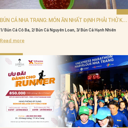
BÚN CÁ NHA TRANG: MÓN ĂN NHẤT ĐỊNH PHẢI THỬ KHI
ĐẾN NHA TRANG
1/ Bún Cá Cô Ba, 2/ Bún Cá Nguyên Loan, 3/ Bún Cá Hạnh Nhiên
Read more