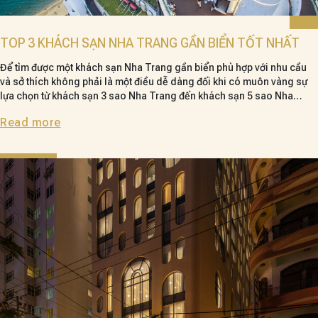
TOP 3 KHÁCH SẠN NHA TRANG GẦN BIỂN TỐT NHẤT
Để tìm được một khách sạn Nha Trang gần biển phù hợp với nhu cầu
và sở thích không phải là một điều dễ dàng đối khi có muôn vàng sự
lựa chọn từ khách sạn 3 sao Nha Trang đến khách sạn 5 sao Nha
Trang. Vậy hãy để mình mách bạn “Top 3 Khách Sạn Gần Biển” được
Read more
nhiều du khách săn đón nhé!