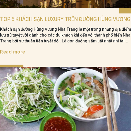
TOP 5 KHÁCH SẠN LUXURY TRÊN ĐƯỜNG HÙNG VƯƠNG
Khách sạn đường Hùng Vương Nha Trang là một trong những địa điểm
lưu trú tuyệt vời dành cho các du khách khi đến với thành phố biển Nha
Trang bởi sự thuận tiện tuyệt đối. Là con đường sầm uất nhất nhì tại
phố biển Nha Trang và hệ thống khách sạn dày đặt, nhưng không phải
Read more
ai cũng chọn được một khách sạn tốt. Hãy cùng mình điểm qua những
khách sạn sang trọng, giá tốt trên cung đường này nhé!