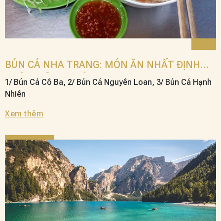
BÚN CÁ NHA TRANG: MÓN ĂN NHẤT ĐỊNH
PHẢI THỬ KHI ĐẾN NHA TRANG
1/ Bún Cá Cô Ba, 2/ Bún Cá Nguyên Loan, 3/ Bún Cá Hạnh
Nhiên
Xem thêm