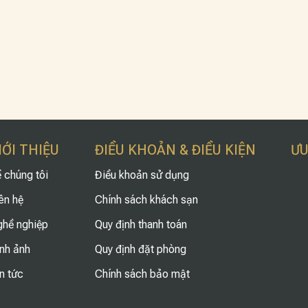
IỚI THIỆU
ĐIỀU KHOẢN & ĐIỀU KIỆN
ƯU
 chúng tôi
Điều khoản sử dụng
ên hệ
Chính sách khách sạn
hề nghiệp
Quy định thanh toán
nh ảnh
Quy định đặt phòng
n tức
Chính sách bảo mật