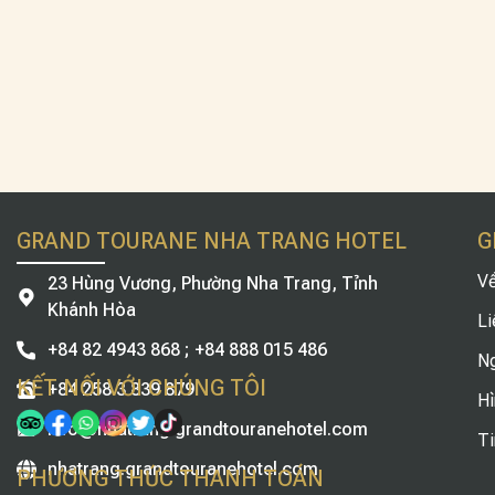
GRAND TOURANE NHA TRANG HOTEL
G
Về
23 ​​Hùng Vương, Phường Nha Trang, Tỉnh
Khánh Hòa
Li
+84 82 4943 868 ; +84 888 015 486
Ng
KẾT NỐI VỚI CHÚNG TÔI
+84 258 3 839 879
Hì
info@nhatrang.grandtouranehotel.com
Ti
nhatrang.grandtouranehotel.com
PHƯƠNG THỨC THANH TOÁN