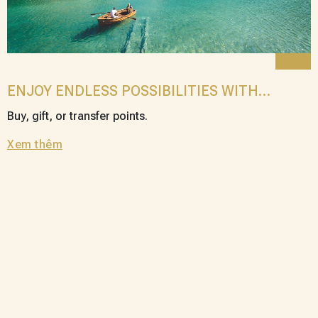
ENJOY ENDLESS POSSIBILITIES WITH
POINTS PURCHASE
Buy, gift, or transfer points.
Xem thêm