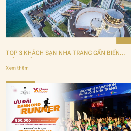
TOP 3 KHÁCH SẠN NHA TRANG GẦN BIỂN
TỐT NHẤT
Xem thêm