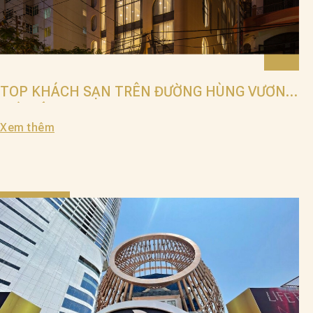
TOP KHÁCH SẠN TRÊN ĐƯỜNG HÙNG VƯƠNG
GIÁ TỐT
Xem thêm