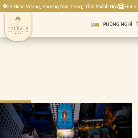
23 ​​Hùng Vương, Phường Nha Trang, Tỉnh Khánh Hòa
+84 2
PHÒNG NGHỈ