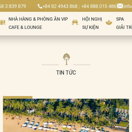
58 3 839 879
+84 82 4943 868 ; +84 888 015 486
inf
NHÀ HÀNG & PHÒNG ĂN VIP
HỘI NGHỊ
SPA
CAFE & LOUNGE
SỰ KIỆN
GIẢI TR
TIN TỨC