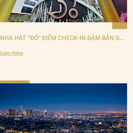
NHÀ HÁT “ĐÓ” ĐIỂM CHECK-IN ĐẬM BẢN SẮC
VIỆT CỦA XỨ 'TRẦM HƯƠNG'
Xem thêm