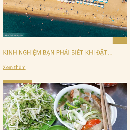
KINH NGHIỆM BẠN PHẢI BIẾT KHI ĐẶT
PHÒNG KHÁCH SẠN NHA TRANG
Xem thêm